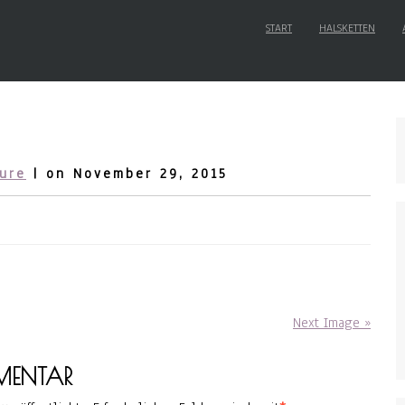
START
HALSKETTEN
ure
| on November 29, 2015
Next Image »
MENTAR