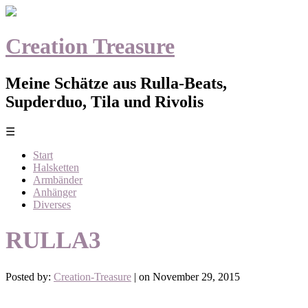
Creation Treasure
Meine Schätze aus Rulla-Beats,
Supderduo, Tila und Rivolis
☰
Start
Halsketten
Armbänder
Anhänger
Diverses
RULLA3
Posted by:
Creation-Treasure
| on November 29, 2015