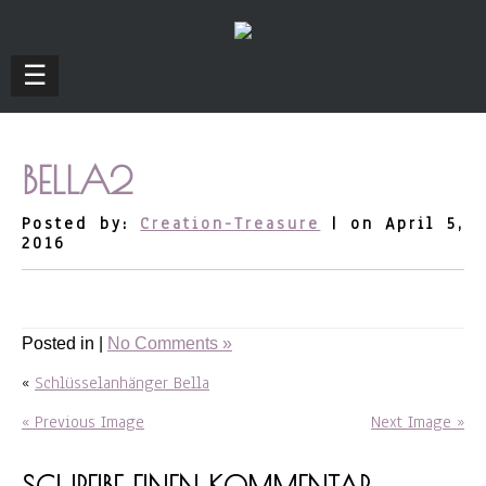
☰
BELLA2
Posted by:
Creation-Treasure
| on April 5,
2016
Posted in |
No Comments »
«
Schlüsselanhänger Bella
« Previous Image
Next Image »