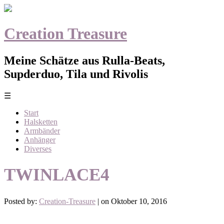
Creation Treasure
Meine Schätze aus Rulla-Beats,
Supderduo, Tila und Rivolis
☰
Start
Halsketten
Armbänder
Anhänger
Diverses
TWINLACE4
Posted by:
Creation-Treasure
| on Oktober 10, 2016