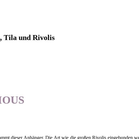
 Tila und Rivolis
IOUS
tammt dieser Anhänger. Die Art wie die großen Rivolis eingebunden w