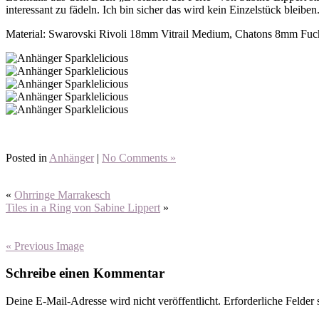
interessant zu fädeln. Ich bin sicher das wird kein Einzelstück bleiben
Material: Swarovski Rivoli 18mm Vitrail Medium, Chatons 8mm Fuc
Posted in
Anhänger
|
No Comments »
«
Ohrringe Marrakesch
Tiles in a Ring von Sabine Lippert
»
« Previous Image
Schreibe einen Kommentar
Deine E-Mail-Adresse wird nicht veröffentlicht.
Erforderliche Felder 