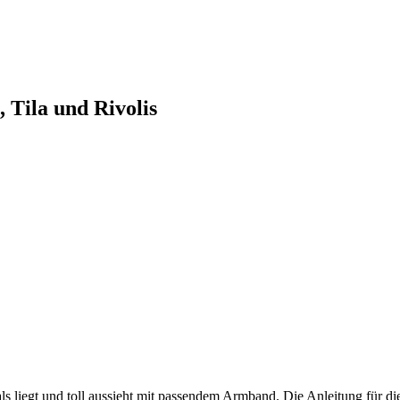
 Tila und Rivolis
ls liegt und toll aussieht mit passendem Armband. Die Anleitung für die 