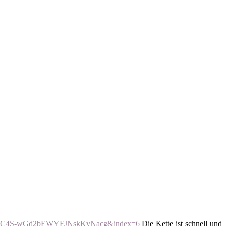
DCMUC4S-wGd2bEWYFJNskKvNacg&index=6
Die Kette ist schnell und